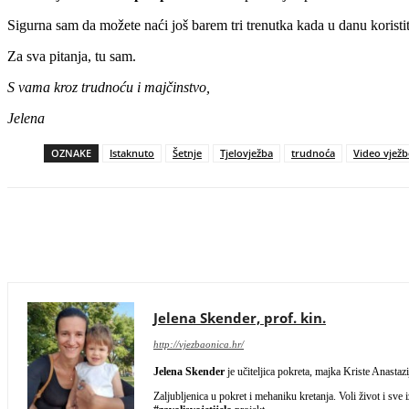
Sigurna sam da možete naći još barem tri trenutka kada u danu koristite
Za sva pitanja, tu sam.
S vama kroz trudnoću i majčinstvo,
Jelena
OZNAKE
Istaknuto
Šetnje
Tjelovježba
trudnoća
Video vježb
Facebook
Twitter
WhatsApp
Email
Jelena Skender, prof. kin.
http://vjezbaonica.hr/
Jelena Skender
je učiteljica pokreta, majka Kriste Anast
Zaljubljenica u pokret i mehaniku kretanja. Voli život i sve 