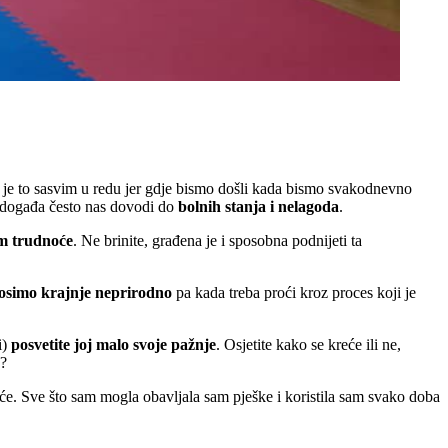
da je to sasvim u redu jer gdje bismo došli kada bismo svakodnevno
 događa često nas dovodi do
bolnih stanja i nelagoda
.
om trudnoće
. Ne brinite, građena je i sposobna podnijeti ta
osimo krajnje neprirodno
pa kada treba proći kroz proces koji je
i)
posvetite joj malo svoje pažnje
. Osjetite kako se kreće ili ne,
?
e. Sve što sam mogla obavljala sam pješke i koristila sam svako doba