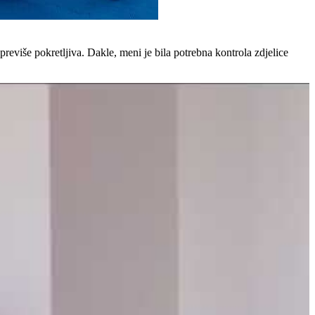
eviše pokretljiva. Dakle, meni je bila potrebna kontrola zdjelice