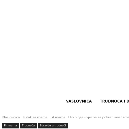
NASLOVNICA
TRUDNOĆA I D
Naslovnica
Kutak za mame
Fit mama
Hip hinge - vježba za pokretljivost zdj
Fit mama
Trudnoća
Zdravlje u trudnoći