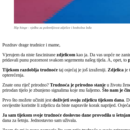
Hip hinge - vježba za pokretljivost zdjelice i bezbolna leđa
Pozdrav drage trudnice i mame,
Vjerujem da niste fascinirane
zdjelicom
kao ja. Da vas uopće ne zanima
pridavali punu pozornost svakom segementu našeg tijela. A, opet, to
p
Tijekom razdoblja trudnoće
taj osjećaj je još izraženiji.
Zdjelica
je
opterećenja.
Znate onu riječ prirodno?
Trudnoća je prirodno stanje
u životu žene
prirodan tijelo je zbunjeno signalima koje mu šaljemo.
Što nam je čin
Prvo što možete učiniti jest
doživjeti svoju zdjelicu tijekom dana
. D
osvijestite koristite li zdjelicu da biste napravile korak naprijed. Osjeć
Ja sam tijekom svoje trudnoće doslovno dane provodila u šetnja
dana za šetnju. Jednostavno sam uživala.