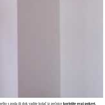
ešto s poda ili dok vadite kolač iz pećnice
koristite ovaj pokret
.