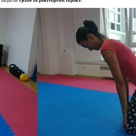
 uključila
vježbe za pokretljivost zdjelice
.