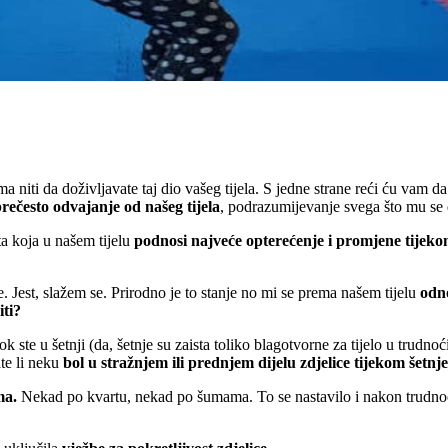
 niti da doživljavate taj dio vašeg tijela. S jedne strane reći ću vam 
rečesto odvajanje od našeg tijela
, podrazumijevanje svega što mu se
 ta koja u našem tijelu
podnosi najveće opterećenje i promjene tijek
. Jest, slažem se. Prirodno je to stanje no mi se prema našem tijelu
odn
iti?
ok ste u šetnji (da, šetnje su zaista toliko blagotvorne za tijelo u trudnoć
ate li neku
bol u stražnjem ili prednjem dijelu zdjelice tijekom šetnje
ma.
Nekad po kvartu, nekad po šumama. To se nastavilo i nakon trudnoć