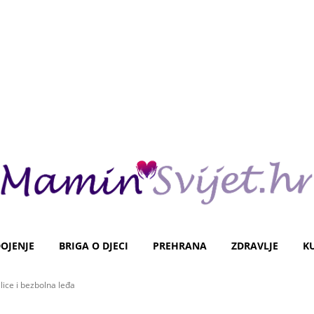
OJENJE
BRIGA O DJECI
PREHRANA
ZDRAVLJE
K
elice i bezbolna leđa