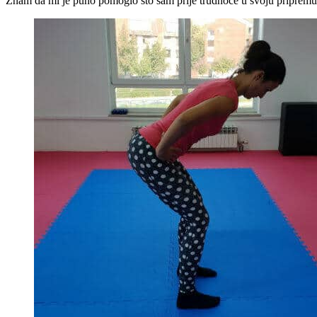
Znam da mi je puno pomoglo što sam prije trudnoće u svoju pripremu