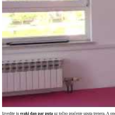
Izvedite ju
svaki dan par puta
uz točno praćenje uputa trenera. A ond