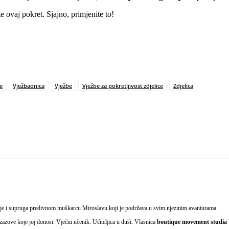
 ovaj pokret. Sjajno, primjenite to!
e
Vježbaonica
Vježbe
Vježbe za pokretljivost zdjelice
Zdjelica
Print
azije i supruga predivnom muškarcu Miroslavu koji je podržava u svim njezinim avanturama.
izazove koje joj donosi. Vječni učenik. Učiteljica u duši. Vlasnica
boutique movement studia 