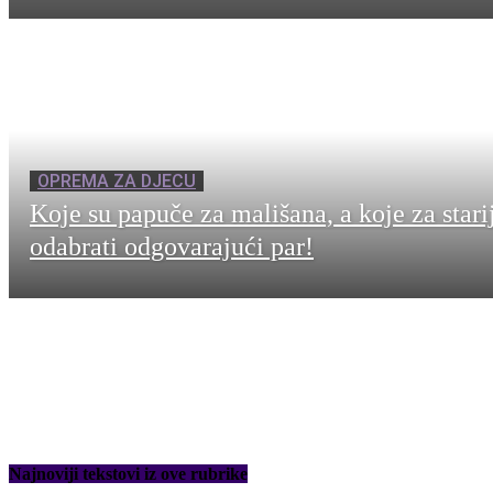
OPREMA ZA DJECU
Koje su papuče za mališana, a koje za stari
odabrati odgovarajući par!
Najnoviji tekstovi iz ove rubrike