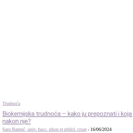
Trudnoća
Biokemijska trudnoća – kako ju prepoznati i koja
nakon nje?
Sara Batinić, univ. bacc. phon et philol. croat
-
16/06/2024