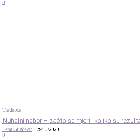
0
Trudnoća
Nuhalni nabor – zašto se mjeri i koliko su rezult
Tena Gunčević
-
29/12/2020
0