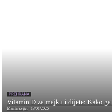
PREHRANA
Vitamin D za majku i dijete: Kako ga
Mamin svijet
-
13/01/2026