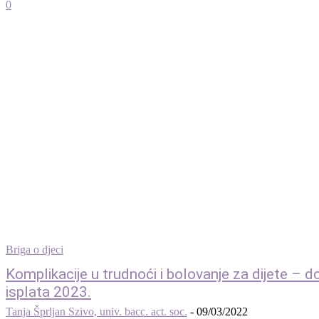
0
Briga o djeci
Komplikacije u trudnoći i bolovanje za dijete – 
isplata 2023.
Tanja Šprljan Szivo, univ. bacc. act. soc.
-
09/03/2022