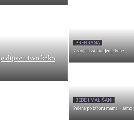
PREHRANA
7 savjeta za hranjenje bebe
je dijete? Evo kako
BEBE I MALIŠANI
Pelene po izboru mama – samo 