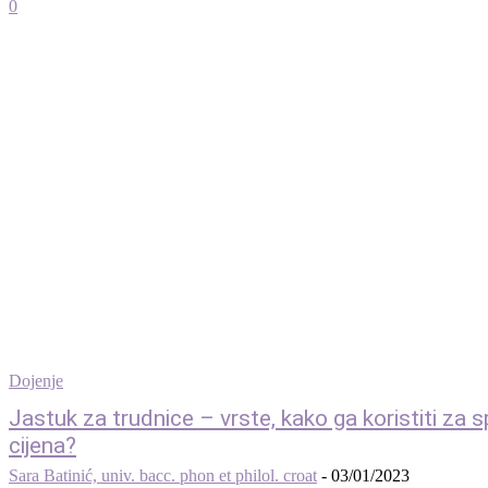
0
Dojenje
Jastuk za trudnice – vrste, kako ga koristiti za 
cijena?
Sara Batinić, univ. bacc. phon et philol. croat
-
03/01/2023