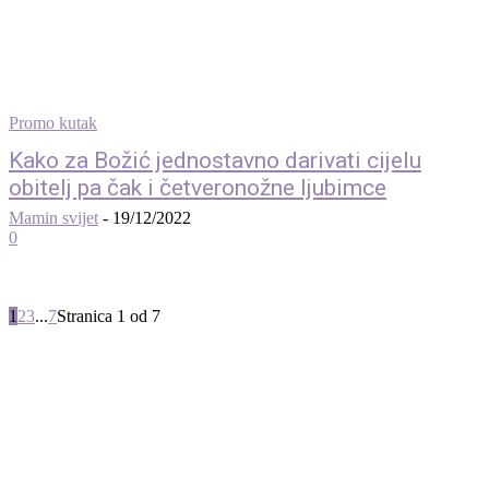
Promo kutak
Kako za Božić jednostavno darivati cijelu
obitelj pa čak i četveronožne ljubimce
Mamin svijet
-
19/12/2022
0
1
2
3
...
7
Stranica 1 od 7
© 2012 - 2022 MaminSvijet.hr I Sva prava pridržana. I Web development: iCora
d.o..o.