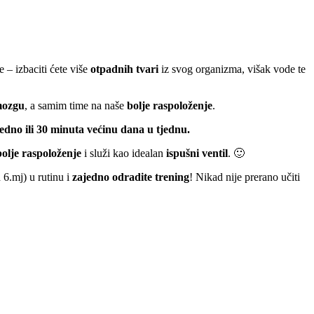
e – izbaciti ćete više
otpadnih tvari
iz svog organizma, višak vode te
 mozgu
, a samim time na naše
bolje raspoloženje
.
jedno ili 30 minuta većinu dana u tjednu.
bolje raspoloženje
i služi kao idealan
ispušni ventil
. 🙂
6.mj) u rutinu i
zajedno odradite trening
! Nikad nije prerano učiti