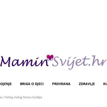
OJENJE
BRIGA O DJECI
PREHRANA
ZDRAVLJE
K
Vas i Vašeg malog fitness buddya