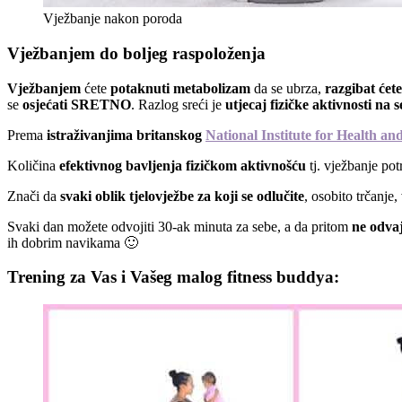
Vježbanje nakon poroda
Vježbanjem do boljeg raspoloženja
Vježbanjem
ćete
potaknuti metabolizam
da se ubrza,
razgibat ćet
se
osjećati SRETNO
. Razlog sreći je
utjecaj fizičke aktivnosti na 
Prema
istraživanjima britanskog
National Institute for Health an
Količina
efektivnog bavljenja fizičkom aktivnošću
tj. vježbanje po
Znači da
svaki oblik tjelovježbe za koji se odlučite
, osobito trčanje
Svaki dan možete odvojiti 30-ak minuta za sebe, a da pritom
ne odvaj
ih dobrim navikama 🙂
Trening za Vas i Vašeg malog fitness buddya: