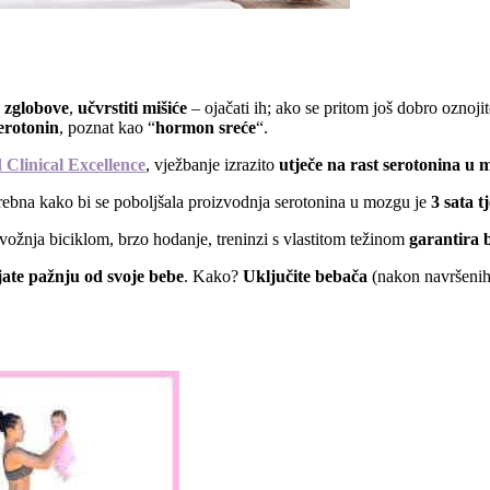
e zglobove
,
učvrstiti mišiće
– ojačati ih; ako se pritom još dobro oznojit
serotonin
, poznat kao “
hormon sreće
“.
d Clinical Excellence
, vježbanje izrazito
utječe na rast serotonina u
trebna kako bi se poboljšala proizvodnja serotonina u mozgu je
3 sata t
, vožnja biciklom, brzo hodanje, treninzi s vlastitom težinom
garantira 
ate pažnju od svoje bebe
. Kako?
Uključite bebača
(nakon navršenih 