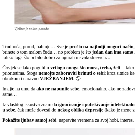
Vježbanje nakon poroda
Trudnoća, porod, babinje… Sve je
prošlo na najbolji mogući način
brinete o tom malom čudu… no problem je što
jedan dan ima samo 24
toliko toga što bi bilo dobro za ugurati u svakodnevicu…
Čovjek se lako pogubi
u vrtlogu onoga što mora, treba, želi
… lako
prioritetima. Stoga
nemojte zaboraviti brinuti o sebi
; kroz sitnice k
obrokom i naravno
VJEŽBANJEM
. 🙂
Imajte na umu da
ako ne napunite sebe
, emocionalno, ako ne zadovol
same…
Iz vlastitog iskustva znam da
ignoriranje i potiskivanje intelektual
u sebe
, čak može dovesti do
nekog oblika depresije
(kako je mene z
Pokažite ljubav samoj sebi
, napravite vremena za svoj hobi, interes