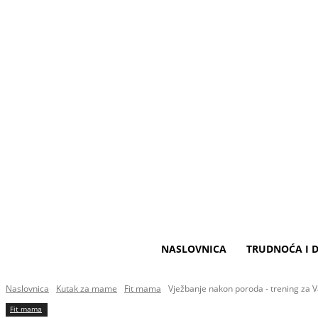
NASLOVNICA
TRUDNOĆA I D
Naslovnica
Kutak za mame
Fit mama
Vježbanje nakon poroda - trening za 
Fit mama