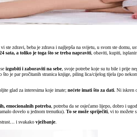
, vi ste zdravi, beba je zdrava i najljepša na svijetu, u svom ste domu, 
 sata, a toliko je toga što se treba napraviti
, obaviti, kupiti, isplanir
 se
izgubiti i zaboraviti na sebe
, svoje potrebe koje su tu bile i prije 
ao što je par pročitanih stranica knjige, piling lica/cijelog tijela (po ne
jite glad za interesima koje imate;
nećete imati što za dati
. Ni iskren 
nih, emocionalnih potreba
, potreba da se osjećamo lijepo, dobro i ug
amalo dovelo u jednom trenutku).
To se može spriječiti
, vi to možete sp
, strast… i svakako
vježbanje
.