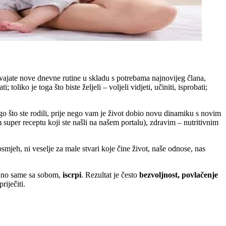
usvajate nove dnevne rutine u skladu s potrebama najnovijeg člana,
ati; toliko je toga što biste željeli – voljeli vidjeti, učiniti, isprobati;
nego što ste rodili, prije nego vam je život dobio novu dinamiku s novim
kom super receptu koji ste našli na našem portalu), zdravim – nutritivnim
osmjeh, ni veselje za male stvari koje čine život, naše odnose, nas
odno same sa sobom,
iscrpi
. Rezultat je često
bezvoljnost, povlačenje
riječiti.