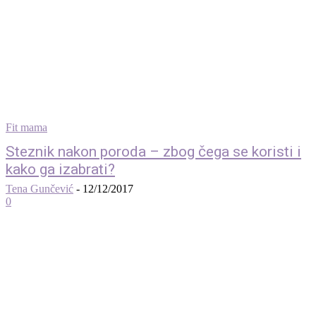
Fit mama
Steznik nakon poroda – zbog čega se koristi i
kako ga izabrati?
Tena Gunčević
-
12/12/2017
0
© 2012 - 2022 MaminSvijet.hr I Sva prava pridržana. I Web development: iCora
d.o..o.