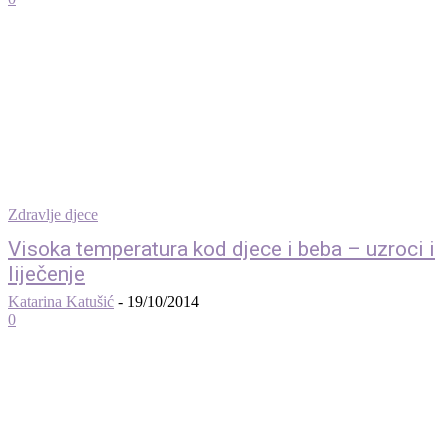
Zdravlje djece
Visoka temperatura kod djece i beba – uzroci i
liječenje
Katarina Katušić
-
19/10/2014
0
© 2012 - 2022 MaminSvijet.hr I Sva prava pridržana. I Web development: iCora