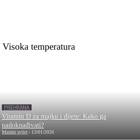
Visoka temperatura
PREHRANA
Vitamin D za majku i dijete: Kako ga
nadoknađivati?
Mamin svijet
-
13/01/2026