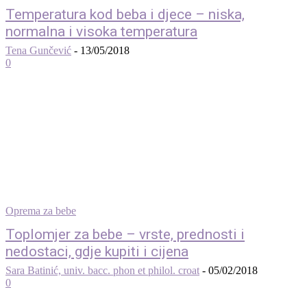
Temperatura kod beba i djece – niska,
normalna i visoka temperatura
Tena Gunčević
-
13/05/2018
0
Oprema za bebe
Toplomjer za bebe – vrste, prednosti i
nedostaci, gdje kupiti i cijena
Sara Batinić, univ. bacc. phon et philol. croat
-
05/02/2018
0