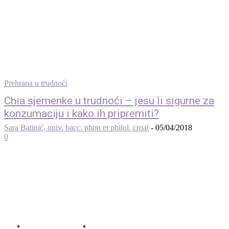
Prehrana u trudnoći
Chia sjemenke u trudnoći – jesu li sigurne za
konzumaciju i kako ih pripremiti?
Sara Batinić, univ. bacc. phon et philol. croat
-
05/04/2018
0
© 2012 - 2022 MaminSvijet.hr I Sva prava pridržana. I Web development: iCora
d.o..o.
O nama – Impressum
Uvjeti korištenja – Privatnost – Kolačići