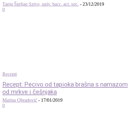
Tanja Šprljan Szivo, univ. bacc. act. soc.
-
23/12/2019
0
Recepti
Recept: Pecivo od tapioka brašna s namazom
od mrkve i češnjaka
Marina Obradović
-
17/01/2019
0