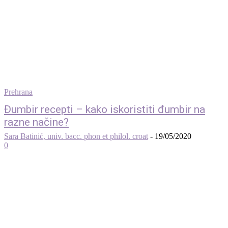
Prehrana
Đumbir recepti – kako iskoristiti đumbir na
razne načine?
Sara Batinić, univ. bacc. phon et philol. croat
-
19/05/2020
0