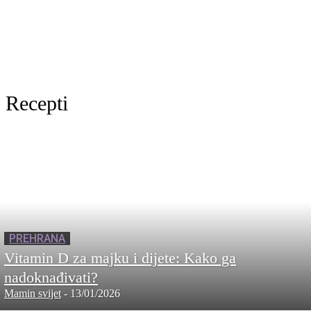
Recepti
PREHRANA
Vitamin D za majku i dijete: Kako ga
nadoknađivati?
Mamin svijet
-
13/01/2026