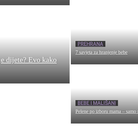
PREHRANA
7 savjeta za hranjenje bebe
je dijete? Evo kako
BEBE I MALIŠANI
Pelene po izboru mama – samo 