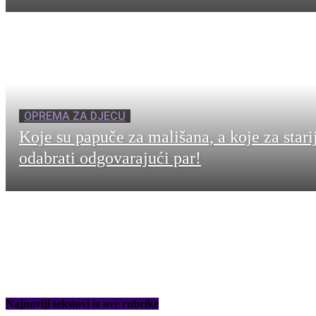
OPREMA ZA DJECU
Koje su papuče za mališana, a koje za stari
odabrati odgovarajući par!
Najnoviji tekstovi iz ove rubrike