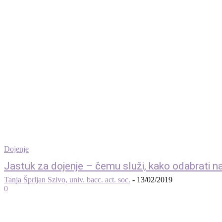
Dojenje
Jastuk za dojenje – čemu služi, kako odabrati najb
Tanja Šprljan Szivo, univ. bacc. act. soc.
-
13/02/2019
0