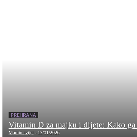
PREHRANA
Vitamin D za majku i dijete: Kako ga
Mamin svijet
-
13/01/2026