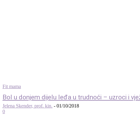
Fit mama
Bol u donjem dijelu leđa u trudnoći – uzroci i vj
Jelena Skender, prof. kin.
-
01/10/2018
0