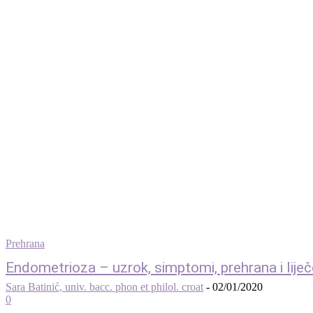
Prehrana
Endometrioza – uzrok, simptomi, prehrana i liječ
Sara Batinić, univ. bacc. phon et philol. croat
-
02/01/2020
0