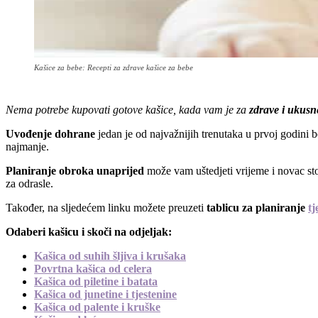
Kašice za bebe: Recepti za zdrave kašice za bebe
Nema potrebe kupovati gotove kašice, kada vam je za
zdrave i ukusn
Uvođenje dohrane
jedan je od najvažnijih trenutaka u prvoj godini b
najmanje.
Planiranje obroka unaprijed
može vam uštedjeti vrijeme i novac sto
za odrasle.
Također, na sljedećem linku možete preuzeti
tablicu za planiranje
tj
Odaberi kašicu i skoči na odjeljak:
Kašica od suhih šljiva i krušaka
Povrtna kašica od celera
Kašica od piletine i batata
Kašica od junetine i tjestenine
Kašica od palente i kruške