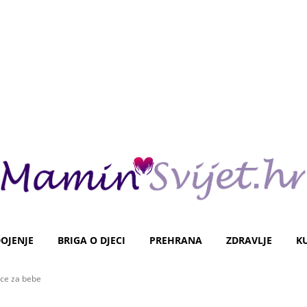
OJENJE
BRIGA O DJECI
PREHRANA
ZDRAVLJE
K
ice za bebe