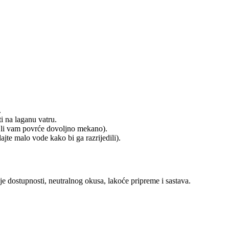
.
ti na laganu vatru.
e li vam povrće dovoljno mekano).
jte malo vode kako bi ga razrijedili).
 dostupnosti, neutralnog okusa, lakoće pripreme i sastava.