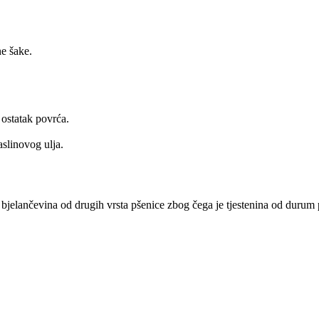
e šake.
 ostatak povrća.
aslinovog ulja.
 bjelančevina od drugih vrsta pšenice zbog čega je tjestenina od durum p