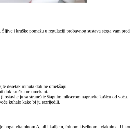
. Šljive i kruške pomažu u regulaciji probavnog sustava stoga vam pr
ajte desetak minuta dok ne omekšaju.
ati dok kruška ne omekani.
(i ostavite ju sa strane) te štapnim mikserom napravite kašicu od voća.
oće kuhalo kako bi ju razrijedili.
 je bogat vitaminom A, ali i kalijem, folnom kiselinom i vlaknima. U k