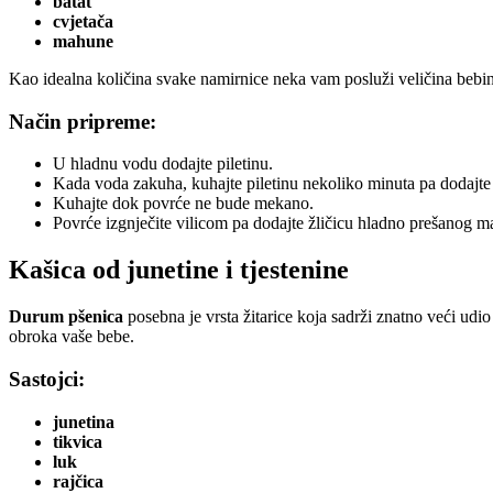
batat
cvjetača
mahune
Kao idealna količina svake namirnice neka vam posluži veličina bebin
Način pripreme:
U hladnu vodu dodajte piletinu.
Kada voda zakuha, kuhajte piletinu nekoliko minuta pa dodajte
Kuhajte dok povrće ne bude mekano.
Povrće izgnječite vilicom pa dodajte žličicu hladno prešanog m
Kašica od junetine i tjestenine
Durum pšenica
posebna je vrsta žitarice koja sadrži znatno veći udio
obroka vaše bebe.
Sastojci:
junetina
tikvica
luk
rajčica