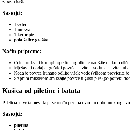
zdravu kašicu.
Sastojci:
1 celer
1 mrkva
1 krumpir
pola šalice graška
Način pripreme:
Celer, mrkvu i krumpir operite i ogulite te narežite na komadiće
Mješavini dodajte grašak i povrće stavite u vodu te stavite kuha
Kada je povrće kuhano odlijte višak vode (vilicom provjerite j
Štapnim mikserom smiksajte povrće u gusti pire (po potrebi doda
Kašica od piletine i batata
Piletina
je vrsta mesa koja se među prvima uvodi u dohranu zbog svoje
Sastojci:
piletina