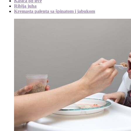
Kašica od leće
Riblja juha
Kremasta palenta sa špinatom i jabukom