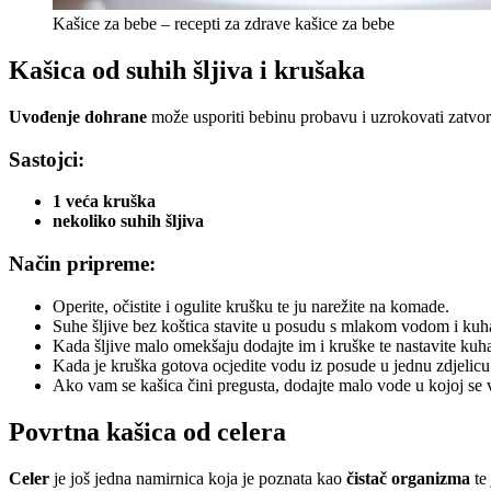
Kašice za bebe – recepti za zdrave kašice za bebe
Kašica od suhih šljiva i krušaka
Uvođenje dohrane
može usporiti bebinu probavu i uzrokovati zatvor
Sastojci:
1 veća kruška
nekoliko suhih šljiva
Način pripreme:
Operite, očistite i ogulite krušku te ju narežite na komade.
Suhe šljive bez koštica stavite u posudu s mlakom vodom i kuh
Kada šljive malo omekšaju dodajte im i kruške te nastavite kuh
Kada je kruška gotova ocjedite vodu iz posude u jednu zdjelicu 
Ako vam se kašica čini pregusta, dodajte malo vode u kojoj se v
Povrtna kašica od celera
Celer
je još jedna namirnica koja je poznata kao
čistač
organizma
te