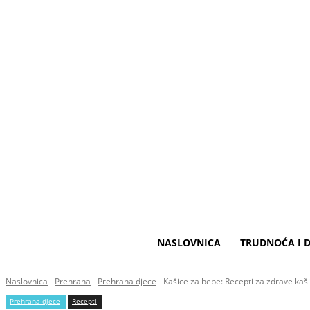
NASLOVNICA
TRUDNOĆA I D
Naslovnica
Prehrana
Prehrana djece
Kašice za bebe: Recepti za zdrave kaš
Prehrana djece
Recepti