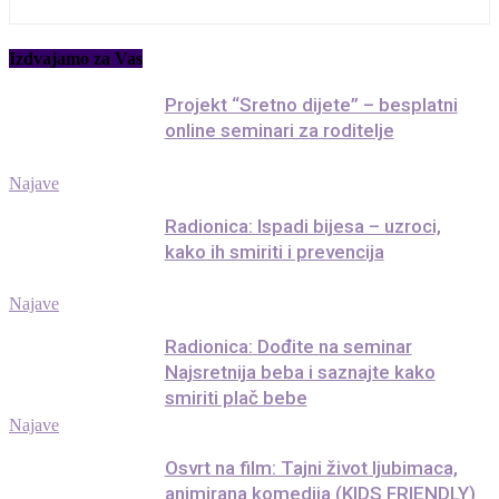
Izdvajamo za Vas
Projekt “Sretno dijete” – besplatni
online seminari za roditelje
Najave
Radionica: Ispadi bijesa – uzroci,
kako ih smiriti i prevencija
Najave
Radionica: Dođite na seminar
Najsretnija beba i saznajte kako
smiriti plač bebe
Najave
Osvrt na film: Tajni život ljubimaca,
animirana komedija (KIDS FRIENDLY)