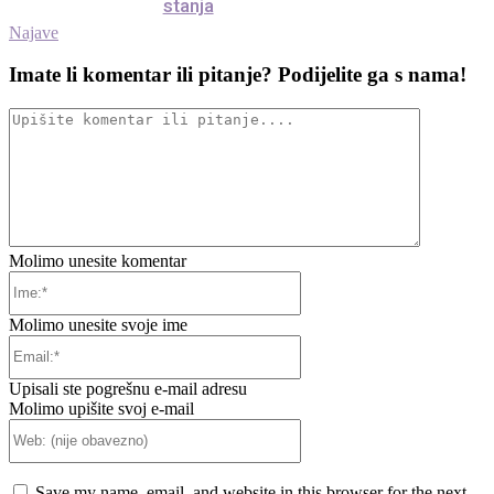
stanja
Najave
Imate li komentar ili pitanje? Podijelite ga s nama!
Upišite
komentar
ili
pitanje....
Molimo unesite komentar
Ime:*
Molimo unesite svoje ime
Email:*
Upisali ste pogrešnu e-mail adresu
Molimo upišite svoj e-mail
Web:
(nije
obavezno)
Save my name, email, and website in this browser for the next