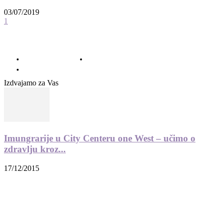
03/07/2019
1
© 2012 - 2022 MaminSvijet.hr I Sva prava pridržana. I Web development: iCora
d.o..o.
O nama – Impressum
Uvjeti korištenja – Privatnost – Kolačići
Kontakt
Izdvajamo za Vas
Imungrarije u City Centeru one West – učimo o
zdravlju kroz...
17/12/2015