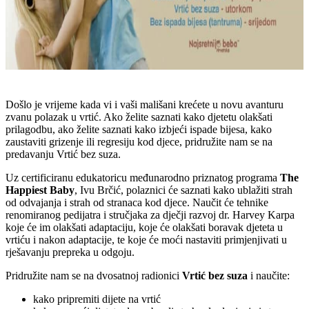
Došlo je vrijeme kada vi i vaši mališani krećete u novu avanturu
zvanu polazak u vrtić. Ako želite saznati kako djetetu olakšati
prilagodbu, ako želite saznati kako izbjeći ispade bijesa, kako
zaustaviti grizenje ili regresiju kod djece, pridružite nam se na
predavanju Vrtić bez suza.
Uz certificiranu edukatoricu međunarodno priznatog programa
The
Happiest Baby
, Ivu Brčić, polaznici će saznati kako ublažiti strah
od odvajanja i strah od stranaca kod djece. Naučit će tehnike
renomiranog pedijatra i stručjaka za dječji razvoj dr. Harvey Karpa
koje će im olakšati adaptaciju, koje će olakšati boravak djeteta u
vrtiću i nakon adaptacije, te koje će moći nastaviti primjenjivati u
rješavanju prepreka u odgoju.
Pridružite nam se na dvosatnoj radionici
Vrtić bez suza
i naučite:
kako pripremiti dijete na vrtić