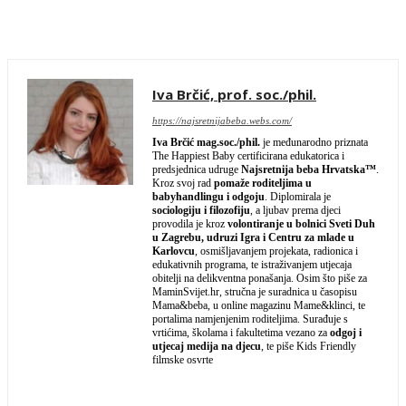
Facebook
Twitter
WhatsApp
Email
Iva Brčić, prof. soc./phil.
https://najsretnijabeba.webs.com/
Iva Brčić mag.soc./phil.
je međunarodno priznata
The Happiest Baby certificirana edukatorica i
predsjednica udruge
Najsretnija beba Hrvatska™
.
Kroz svoj rad
pomaže roditeljima u
babyhandlingu i odgoju
. Diplomirala je
sociologiju i filozofiju
, a ljubav prema djeci
provodila je kroz
volontiranje u bolnici Sveti Duh
u Zagrebu, udruzi Igra i Centru za mlade u
Karlovcu
, osmišljavanjem projekata, radionica i
edukativnih programa, te istraživanjem utjecaja
obitelji na delikventna ponašanja. Osim što piše za
MaminSvijet.hr, stručna je suradnica u časopisu
Mama&beba, u online magazinu Mame&klinci, te
portalima namjenjenim roditeljima. Surađuje s
vrtićima, školama i fakultetima vezano za
odgoj i
utjecaj medija na djecu
, te piše Kids Friendly
filmske osvrte