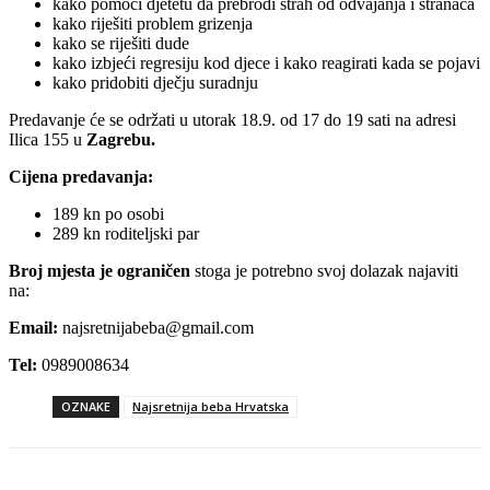
kako pomoći djetetu da prebrodi strah od odvajanja i stranaca
kako riješiti problem grizenja
kako se riješiti dude
kako izbjeći regresiju kod djece i kako reagirati kada se pojavi
kako pridobiti dječju suradnju
Predavanje će se održati u utorak 18.9. od 17 do 19 sati na adresi
Ilica 155 u
Zagrebu.
Cijena predavanja:
189 kn po osobi
289 kn roditeljski par
Broj mjesta je ograničen
stoga je potrebno svoj dolazak najaviti
na:
Email:
najsretnijabeba@gmail.com
Tel:
0989008634
OZNAKE
Najsretnija beba Hrvatska