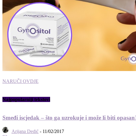
NARUČI OVDJE
Najpopularniji tekstovi
Smeđi iscjedak – što ga uzrokuje i može li biti opasan
Arijana Dedić
-
11/02/2017