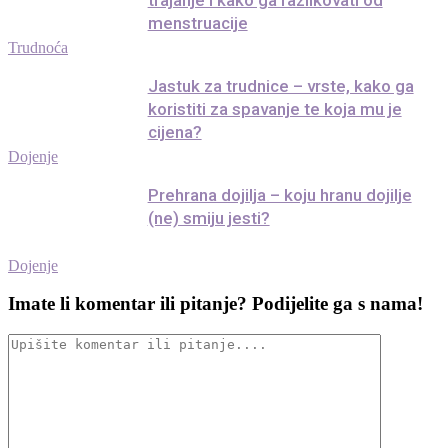
trajanje i kako ga razlikovati od
menstruacije
Trudnoća
Jastuk za trudnice – vrste, kako ga
koristiti za spavanje te koja mu je
cijena?
Dojenje
Prehrana dojilja – koju hranu dojilje
(ne) smiju jesti?
Dojenje
Imate li komentar ili pitanje? Podijelite ga s nama!
Upišite
komentar
ili
pitanje....