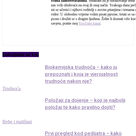
svima zainteresiranima
. Smatram da je obrazovanje tema 
nas svih obuhvaća na ovaj ili onaj način. Svakoga dana javl
mi se učenici i njihovi roditelji s novim pitanjima i temama 
videe. U slobodno vrijeme volim pisati pjesme, šetati se sa
psom i družiti se s dragim ljudima. Želite li doznati više kor
savjeta, pratite moj
YouTube kanal
.
Izdvajamo za Vas
Biokemijska trudnoća – kako ju
prepoznati i koja je vjerojatnost
trudnoće nakon nje?
Trudnoća
Položaji za dojenje – koji je najbolji
položaj te kako pravilno dojiti?
Bebe i mališani
Prvi pregled kod pedijatra – kako