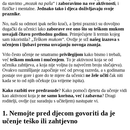
da stavimo „
mozak na pašu
“ i
zaboravimo na sve aktivnosti
, i
fizičke i mentalne.
Jednako tako i djeca doživljavaju svoje
praznike
.
No, naši su odmori ipak nešto kraći, a ljetni praznici su dovoljno
dugački da učenici lako
zaborave sve ono što su teškom mukom
usvajali čitavu prethodnu godinu
. Primjećujete li termin kojeg
sam iskoristila? „
Teškom mukom
“. Ovdje je srž
našeg izazova s
učenjem i ljubavi prema usvajanju novoga znanja
.
Vrlo često učenje ne smatramo
privilegijom
kako bismo i trebali,
već
teškom mukom i mučenjem
. To je aktivnost koja se od
učenika zahtijeva, a koja nije voljna (u najvećem broju slučajeva).
Ovakvo razmišljanje započinje već od prvog razreda, a s godinama
postaje sve gore i gore do te mjere da učenici
ne žele učiti
čak niti
kada se to od njih očekuje (za vrijeme ispita).
Kako razbiti ove predrasude
? Kako pomoći djetetu da učenje vidi
kao aktivnost koja je
ne samo korisna, već i zabavna
? Dragi
roditelji, ovdje (uz suradnju s učiteljem) nastupate vi.
1. Nemojte pred djecom govoriti da je
učenje teško ili zahtjevno