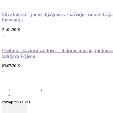
Šifre bolesti – popis dijagnoza, značenje i rokovi traj
bolovanja
21/01/2019
1
Osobna iskaznica za dijete – dokumentacija, podnoše
zahtjeva i cijena
03/07/2019
1
© 2012 - 2022 MaminSvijet.hr I Sva prava pridržana. I Web development: iCora
d.o..o.
O nama – Impressum
Uvjeti korištenja – Privatnost – Kolačići
Kontakt
Izdvajamo za Vas