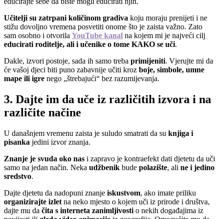
educirajte sebe da biste mogli educirati njih.
Učitelji su zatrpani količinom gradiva
koju moraju prenijeti i ne
stižu dovoljno vremena posvetiti onome što je zaista važno. Zato
sam osobno i otvorila
YouTube kanal
na kojem mi je najveći cilj
educirati roditelje, ali i učenike o tome KAKO se uči
.
Dakle, izvori postoje, sada ih samo treba
primijeniti
. Vjerujte mi da
će vašoj djeci biti puno zabavnije učiti kroz
boje, simbole, umne
mape ili igre
nego „štrebajući“ bez razumijevanja.
3. Dajte im da uče iz različitih izvora i na
različite načine
U današnjem vremenu zaista je suludo smatrati da su
knjiga i
pisanka
jedini izvor znanja.
Znanje je svuda oko nas
i zapravo je kontraefekt dati djetetu da uči
samo na jedan način. Neka
udžbenik
bude
polazište
, ali
ne i jedino
sredstvo
.
Dajte djetetu da nadopuni znanje
iskustvom
, ako imate priliku
organizirajte izlet
na neko mjesto o kojem uči iz prirode i društva,
dajte mu da
čita s interneta zanimljivosti
o nekih događajima iz