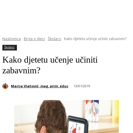
Naslovnica
Briga o djeci
Školarci
Kako djetetu učenje učiniti zabavnim?
Školarci
Kako djetetu učenje učiniti
zabavnim?
Marija Vlahović, mag. prim. educ
13/07/2019