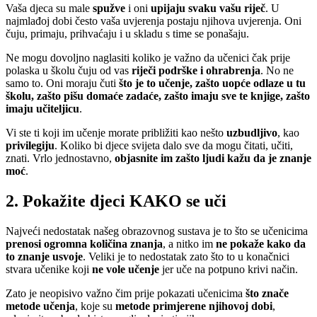
Vaša djeca su male
spužve
i oni
upijaju svaku vašu riječ
. U
najmlađoj dobi često vaša uvjerenja postaju njihova uvjerenja. Oni
čuju, primaju, prihvaćaju i u skladu s time se ponašaju.
Ne mogu dovoljno naglasiti koliko je važno da učenici čak prije
polaska u školu čuju od vas
riječi podrške i ohrabrenja
. No ne
samo to. Oni moraju čuti
što je to učenje, zašto uopće odlaze u tu
školu, zašto pišu domaće zadaće, zašto imaju sve te knjige, zašto
imaju učiteljicu
.
Vi ste ti koji im učenje morate približiti kao nešto
uzbudljivo
, kao
privilegiju
. Koliko bi djece svijeta dalo sve da mogu čitati, učiti,
znati. Vrlo jednostavno,
objasnite im zašto ljudi kažu da je znanje
moć
.
2. Pokažite djeci KAKO se uči
Najveći nedostatak našeg obrazovnog sustava je to što se učenicima
prenosi ogromna količina znanja
, a nitko im
ne pokaže kako da
to znanje usvoje
. Veliki je to nedostatak zato što to u konačnici
stvara učenike koji
ne vole učenje
jer uče na potpuno krivi način.
Zato je neopisivo važno čim prije pokazati učenicima
što znače
metode učenja
, koje su
metode primjerene njihovoj dobi
,