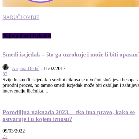
NARUČI OVDJE
Najpopularniji tekstovi
Smeđi iscjedak – što ga uzrokuje i može li biti opasan
Arijana Dedić
-
11/02/2017
83
Svijetlo smeđi iscjedak u sredini ciklusa je u većini slučajeva besopas
prirodni proces, no tamno smeđi iscjedak može biti ozbiljan i zahtijeva
intervenciju liječnika....
Porodiljna naknada 2023. – tko ima pravo, kako se
ostvaruje i u kojem iznosu?
09/03/2022
77