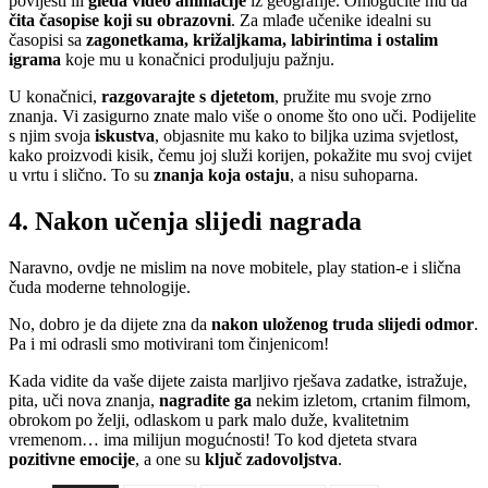
povijesti ili
gleda video animacije
iz geografije. Omogućite mu da
čita časopise koji su obrazovni
. Za mlađe učenike idealni su
časopisi sa
zagonetkama, križaljkama, labirintima i ostalim
igrama
koje mu u konačnici produljuju pažnju.
U konačnici,
razgovarajte s djetetom
, pružite mu svoje zrno
znanja. Vi zasigurno znate malo više o onome što ono uči. Podijelite
s njim svoja
iskustva
, objasnite mu kako to biljka uzima svjetlost,
kako proizvodi kisik, čemu joj služi korijen, pokažite mu svoj cvijet
u vrtu i slično. To su
znanja koja ostaju
, a nisu suhoparna.
4. Nakon učenja slijedi nagrada
Naravno, ovdje ne mislim na nove mobitele, play station-e i slična
čuda moderne tehnologije.
No, dobro je da dijete zna da
nakon uloženog truda slijedi odmor
.
Pa i mi odrasli smo motivirani tom činjenicom!
Kada vidite da vaše dijete zaista marljivo rješava zadatke, istražuje,
pita, uči nova znanja,
nagradite ga
nekim izletom, crtanim filmom,
obrokom po želji, odlaskom u park malo duže, kvalitetnim
vremenom… ima milijun mogućnosti! To kod djeteta stvara
pozitivne emocije
, a one su
ključ zadovoljstva
.