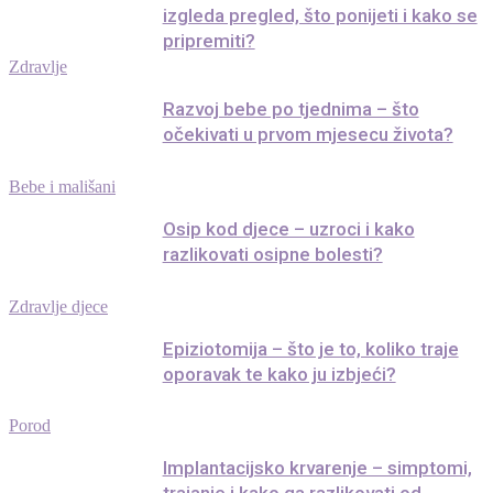
izgleda pregled, što ponijeti i kako se
pripremiti?
Zdravlje
Razvoj bebe po tjednima – što
očekivati u prvom mjesecu života?
Bebe i mališani
Osip kod djece – uzroci i kako
razlikovati osipne bolesti?
Zdravlje djece
Epiziotomija – što je to, koliko traje
oporavak te kako ju izbjeći?
Porod
Implantacijsko krvarenje – simptomi,