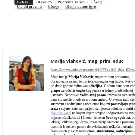
OZNAKE
Istaknuto
Priprema za školu
Škola
Školski praznici
Učenje
Učenje putem igre
Facebook
Twitter
WhatsApp
Email
Marija Vlahović, mag. prim. educ
https://www.youtube.com/channel/UCFBduYOL_0Gq_E7mr
Moje ime je
Marija Vlahović
, magistra sam primarnog
obrazovanja sa završenim tečajem engleskog jezika. Nešto 
od dvije godine radim kao
učiteljica
. Godinu dana sam vod
grupu za učenje engleskog jezika
u jednoj predškolskoj
ustanovi. Neopisivo
volim svoj posao
i zahvalna sam sva
dana što me život odveo u ovom smjeru. U svome radu čes
susrećem s roditeljima i učenicima koji mi
postavljaju pita
traže savjete
. Zato sam prije dva mjeseca odlučila otvoriti 
Youtube kanal
na kojem dajem savjete i odgovaram na sva p
koja se tiču škole, ali i života. Teme su
širokog spektra
, o
lakšeg i efikasnijeg učenja, organizacije vremena i prostora,
osobnih iskustava pa sve do svladavanja teškoća u učenju.
Namijenjen je
svim učenicima, studentima, roditeljima, a