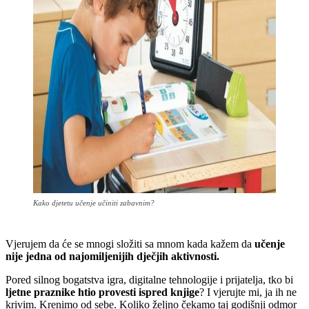
Kako djetetu učenje učiniti zabavnim?
Vjerujem da će se mnogi složiti sa mnom kada kažem da
učenje
nije jedna od najomiljenijih dječjih aktivnosti.
Pored silnog bogatstva igra, digitalne tehnologije i prijatelja, tko bi
ljetne praznike htio provesti ispred knjige
? I vjerujte mi, ja ih ne
krivim. Krenimo od sebe. Koliko željno čekamo taj godišnji odmor