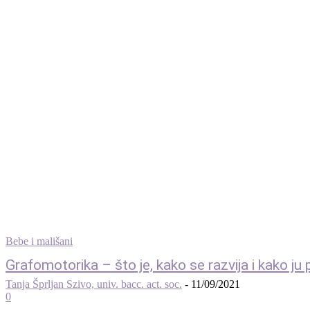
Bebe i mališani
Grafomotorika – što je, kako se razvija i kako ju 
Tanja Šprljan Szivo, univ. bacc. act. soc.
-
11/09/2021
0