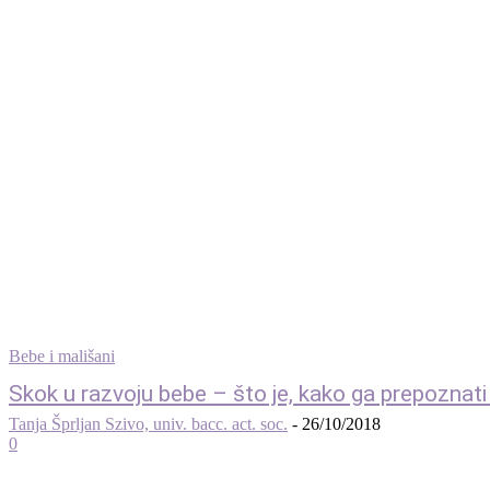
Bebe i mališani
Skok u razvoju bebe – što je, kako ga prepoznati i
Tanja Šprljan Szivo, univ. bacc. act. soc.
-
26/10/2018
0