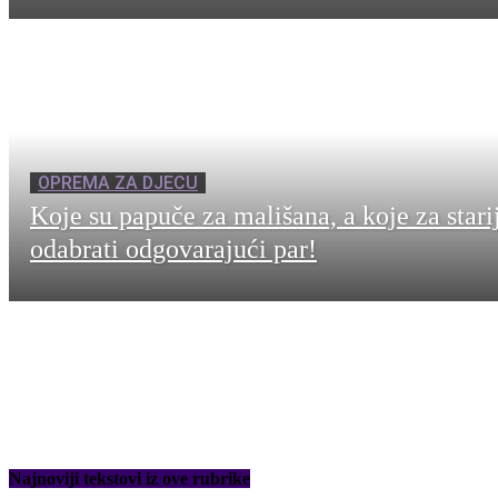
OPREMA ZA DJECU
Koje su papuče za mališana, a koje za stari
odabrati odgovarajući par!
Najnoviji tekstovi iz ove rubrike