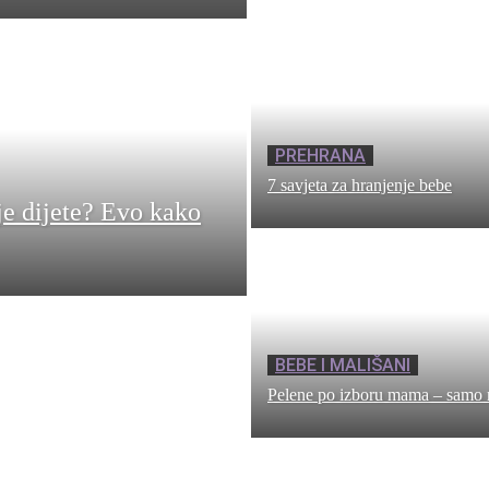
PREHRANA
7 savjeta za hranjenje bebe
je dijete? Evo kako
BEBE I MALIŠANI
Pelene po izboru mama – samo 