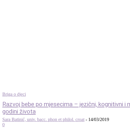
Briga o djeci
Razvoj bebe po mjesecima – jezični, kognitivni i m
godini života
Sara Batinić, univ. bacc. phon et philol. croat
-
14/03/2019
0