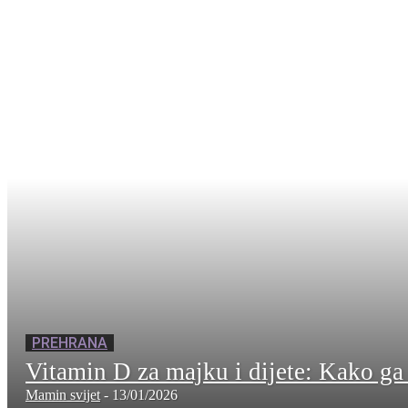
PREHRANA
Vitamin D za majku i dijete: Kako ga
Mamin svijet
-
13/01/2026