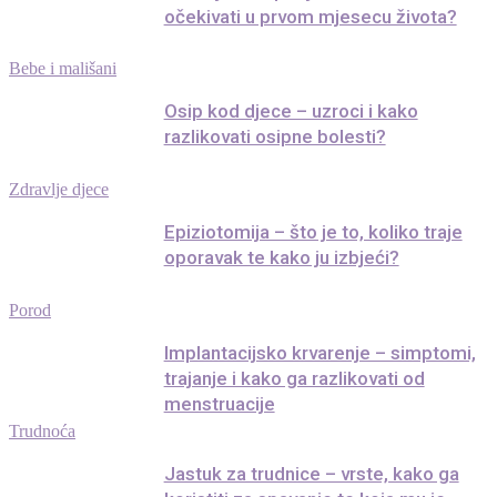
očekivati u prvom mjesecu života?
Bebe i mališani
Osip kod djece – uzroci i kako
razlikovati osipne bolesti?
Zdravlje djece
Epiziotomija – što je to, koliko traje
oporavak te kako ju izbjeći?
Porod
Implantacijsko krvarenje – simptomi,
trajanje i kako ga razlikovati od
menstruacije
Trudnoća
Jastuk za trudnice – vrste, kako ga