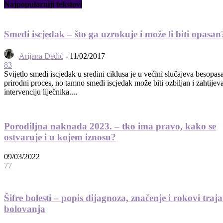
Najpopularniji tekstovi
Smeđi iscjedak – što ga uzrokuje i može li biti opasan
Arijana Dedić
-
11/02/2017
83
Svijetlo smeđi iscjedak u sredini ciklusa je u većini slučajeva besopas
prirodni proces, no tamno smeđi iscjedak može biti ozbiljan i zahtijeva
intervenciju liječnika....
Porodiljna naknada 2023. – tko ima pravo, kako se
ostvaruje i u kojem iznosu?
09/03/2022
77
Šifre bolesti – popis dijagnoza, značenje i rokovi traj
bolovanja