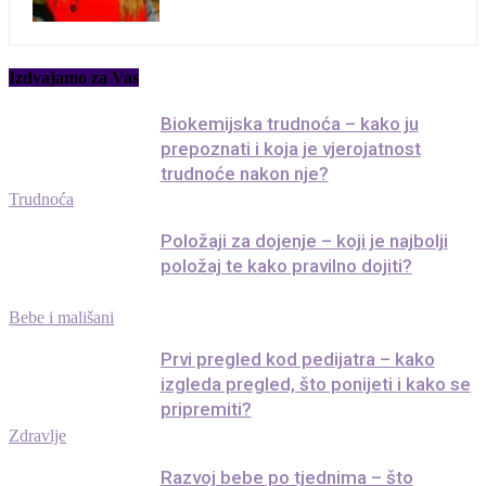
Izdvajamo za Vas
Biokemijska trudnoća – kako ju
prepoznati i koja je vjerojatnost
trudnoće nakon nje?
Trudnoća
Položaji za dojenje – koji je najbolji
položaj te kako pravilno dojiti?
Bebe i mališani
Prvi pregled kod pedijatra – kako
izgleda pregled, što ponijeti i kako se
pripremiti?
Zdravlje
Razvoj bebe po tjednima – što