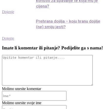
koristiti za spavanje te koja mu je
cijena?
Dojenje
Prehrana dojilja – koju hranu dojilje
(ne) smiju jesti?
Dojenje
Imate li komentar ili pitanje? Podijelite ga s nama!
Upišite
komentar
ili
pitanje....
Molimo unesite komentar
Ime:*
Molimo unesite svoje ime
Email:*