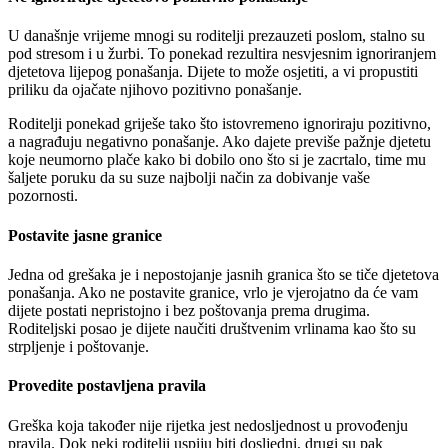
U današnje vrijeme mnogi su roditelji prezauzeti poslom, stalno su
pod stresom i u žurbi. To ponekad rezultira nesvjesnim ignoriranjem
djetetova lijepog ponašanja. Dijete to može osjetiti, a vi propustiti
priliku da ojačate njihovo pozitivno ponašanje.
Roditelji ponekad griješe tako što istovremeno ignoriraju pozitivno,
a nagrađuju negativno ponašanje. Ako dajete previše pažnje djetetu
koje neumorno plače kako bi dobilo ono što si je zacrtalo, time mu
šaljete poruku da su suze najbolji način za dobivanje vaše
pozornosti.
Postavite jasne granice
Jedna od grešaka je i nepostojanje jasnih granica što se tiče djetetova
ponašanja. Ako ne postavite granice, vrlo je vjerojatno da će vam
dijete postati nepristojno i bez poštovanja prema drugima.
Roditeljski posao je dijete naučiti društvenim vrlinama kao što su
strpljenje i poštovanje.
Provedite postavljena pravila
Greška koja također nije rijetka jest nedosljednost u provođenju
pravila. Dok neki roditelji uspiju biti dosljedni, drugi su pak