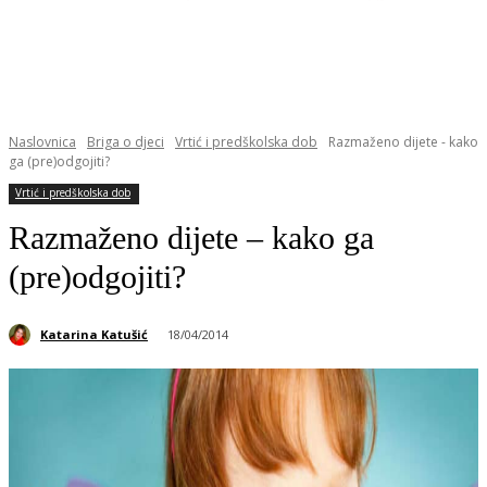
Naslovnica
Briga o djeci
Vrtić i predškolska dob
Razmaženo dijete - kako
ga (pre)odgojiti?
Vrtić i predškolska dob
Razmaženo dijete – kako ga
(pre)odgojiti?
Katarina Katušić
18/04/2014