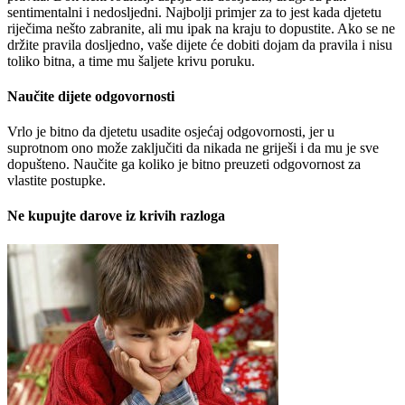
sentimentalni i nedosljedni. Najbolji primjer za to jest kada djetetu
riječima nešto zabranite, ali mu ipak na kraju to dopustite. Ako se ne
držite pravila dosljedno, vaše dijete će dobiti dojam da pravila i nisu
toliko bitna, a time mu šaljete krivu poruku.
Naučite dijete odgovornosti
Vrlo je bitno da djetetu usadite osjećaj odgovornosti, jer u
suprotnom ono može zaključiti da nikada ne griješi i da mu je sve
dopušteno. Naučite ga koliko je bitno preuzeti odgovornost za
vlastite postupke.
Ne kupujte darove iz krivih razloga