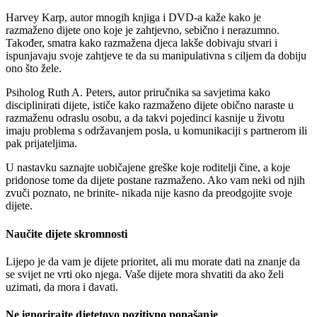
Harvey Karp, autor mnogih knjiga i DVD-a kaže kako je
razmaženo dijete ono koje je zahtjevno, sebično i nerazumno.
Također, smatra kako razmažena djeca lakše dobivaju stvari i
ispunjavaju svoje zahtjeve te da su manipulativna s ciljem da dobiju
ono što žele.
Psiholog Ruth A. Peters, autor priručnika sa savjetima kako
disciplinirati dijete, ističe kako razmaženo dijete obično naraste u
razmaženu odraslu osobu, a da takvi pojedinci kasnije u životu
imaju problema s održavanjem posla, u komunikaciji s partnerom ili
pak prijateljima.
U nastavku saznajte uobičajene greške koje roditelji čine, a koje
pridonose tome da dijete postane razmaženo. Ako vam neki od njih
zvuči poznato, ne brinite- nikada nije kasno da preodgojite svoje
dijete.
Naučite dijete skromnosti
Lijepo je da vam je dijete prioritet, ali mu morate dati na znanje da
se svijet ne vrti oko njega. Vaše dijete mora shvatiti da ako želi
uzimati, da mora i davati.
Ne ignorirajte djetetovo pozitivno ponašanje