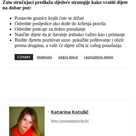
Zato stručnjaci predlažu sljedeće strategije kako vratiti dijete
na dobar put:
Postavite granice kojih ćete se držati
Odredite posljedice ako dođe do kršenja pravila
Odredite poticaje za dobro ponašanje
Naučite dijete da je davanje jednako važno kao i primanje
Budite djetetu pozitivan uzor- pokažite poštovanje i obzir
prema drugima, a vaše će dijete učiti iz vašeg ponašanja.
OZNAKE
Istaknuto
odgoj djece
razmaženo dijete
Facebook
Twitter
WhatsApp
Email
Katarina Katušić
https://www.maminsvijet.hr/