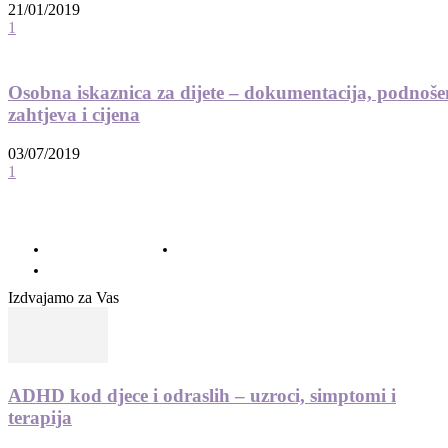
21/01/2019
1
Osobna iskaznica za dijete – dokumentacija, podnoše
zahtjeva i cijena
03/07/2019
1
© 2012 - 2022 MaminSvijet.hr I Sva prava pridržana. I Web development: iCora
d.o..o.
O nama – Impressum
Uvjeti korištenja – Privatnost – Kolačići
Kontakt
Izdvajamo za Vas
ADHD kod djece i odraslih – uzroci, simptomi i
terapija