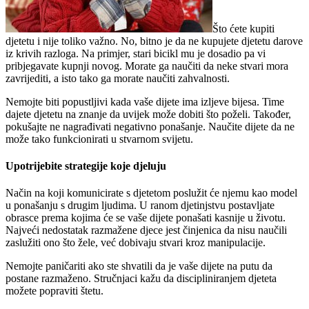
Što ćete kupiti
djetetu i nije toliko važno. No, bitno je da ne kupujete djetetu darove
iz krivih razloga. Na primjer, stari bicikl mu je dosadio pa vi
pribjegavate kupnji novog. Morate ga naučiti da neke stvari mora
zavrijediti, a isto tako ga morate naučiti zahvalnosti.
Nemojte biti popustljivi kada vaše dijete ima izljeve bijesa. Time
dajete djetetu na znanje da uvijek može dobiti što poželi. Također,
pokušajte ne nagrađivati negativno ponašanje. Naučite dijete da ne
može tako funkcionirati u stvarnom svijetu.
Upotrijebite strategije koje djeluju
Način na koji komunicirate s djetetom poslužit će njemu kao model
u ponašanju s drugim ljudima. U ranom djetinjstvu postavljate
obrasce prema kojima će se vaše dijete ponašati kasnije u životu.
Najveći nedostatak razmažene djece jest činjenica da nisu naučili
zaslužiti ono što žele, već dobivaju stvari kroz manipulacije.
Nemojte paničariti ako ste shvatili da je vaše dijete na putu da
postane razmaženo. Stručnjaci kažu da discipliniranjem djeteta
možete popraviti štetu.