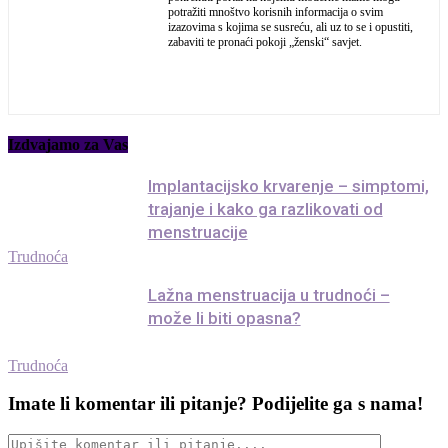
potražiti mnoštvo korisnih informacija o svim
izazovima s kojima se susreću, ali uz to se i opustiti,
zabaviti te pronaći pokoji „ženski“ savjet.
Izdvajamo za Vas
Implantacijsko krvarenje – simptomi,
trajanje i kako ga razlikovati od
menstruacije
Trudnoća
Lažna menstruacija u trudnoći –
može li biti opasna?
Trudnoća
Imate li komentar ili pitanje? Podijelite ga s nama!
Upišite