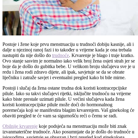
Postoje i žene koje prvu menstruaciju u trudnoći dobiju kasnije, ali i
dalje u njezinoj ranoj fazi i to također u vrijeme kada je ona trebala
nastupiti da nije došlo do
trudnoće
. Krvarenje je blago i traje kratko.
Ovo stanje sasvim je normalno iako velik broj žena osjeti strah jer se
boje da je došlo do gubitka bebe. U velikom broju slučajeva sve je u
redu i žena rodi zdravo dijete, ali ipak, savjetuje se da se obrate
liječniku i zatraže savjet i eventualni pregled kako bi bile mirne.
Postoji i slučaj da žena ostane trudna dok koristi kontracepcijske
pilule. Iako su takvi slučajevi rijetki, isključite trudnoću na vrijeme
kako biste prestale uzimati pilule. U većini slučajeva kada žena
koristi kontracepcijske pilule može doći do hormonalnog
poremećaja koji se manifestira blagim krvarenjem. Vaš ginekolog će
obaviti pregled te će vam sa sigurnošću reći o čemu se radi.
Obilnije krvarenje
koje podsjeća na menstruaciju može biti znak
izvanmaterične trudnoće. Ako posumnjate da je došlo do trudnoće u
jajovodima, savjetuje se obvezan i brzi pregled kod ginekologa.