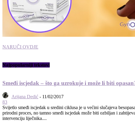
NARUČI OVDJE
Najpopularniji tekstovi
Smeđi iscjedak – što ga uzrokuje i može li biti opasan
Arijana Dedić
-
11/02/2017
83
Svijetlo smeđi iscjedak u sredini ciklusa je u većini slučajeva besopas
prirodni proces, no tamno smeđi iscjedak može biti ozbiljan i zahtijeva
intervenciju liječnika....