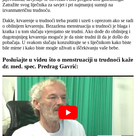
Zatražite svog liječnika za savjet i pri najmanjoj sumnji na
izvanmateričnu trudnoću.
Dakle, krvarenje u trudnoći treba pratiti i uzeti s oprezom ako se radi
o obilnijem krvarenju. Bezazlena menstruacija u trudnoći je blaga i
kratka i u tom slučaju vjerojatno ste trudni. Ako dođe do obilnijeg i
dugotrajnijeg krvarenja moguće je da niste trudni ili da je došlo do
pobačaja. U svakom slučaju konzultirajte se s liječnikom kako biste
bile mirne i kako biste mogle uživati u iščekivanju vaše bebe.
Poslušajte u videu što o menstruaciji u trudnoći kaže
dr. med. spec. Predrag Gavrić: