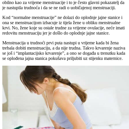
obilno kao za vrijeme menstruacije i to je često glavni pokazatelj da
je nastupila trudnoća i da se ne radi o uobičajenoj menstruaciji.
Kod “normalne menstruacije” ne dolazi do oplodnje jajne stanice i
ona se menstruacijom izbacuje iz tijela žene u obliku menstrualne
krvi. No, žene koje su ostale trudne za vrijeme ovulacije, neće imati
redovitu menstruaciju jer je došlo do oplodnje jajne stanice.
Menstruacija u trudnoći prvi puta nastupi u vrijeme kada bi žena
trebala dobiti menstruaciju, a da nije trudna. Takvo krvarenje naziva
se još i “implantacijsko krvarenje”, a ono se događa u trenutku kada
se oplođena jajna stanica pokušava priljubiti uz stijenku maternice.