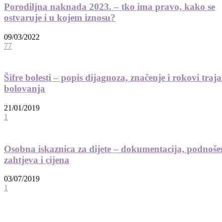
Porodiljna naknada 2023. – tko ima pravo, kako se
ostvaruje i u kojem iznosu?
09/03/2022
77
Šifre bolesti – popis dijagnoza, značenje i rokovi traj
bolovanja
21/01/2019
1
Osobna iskaznica za dijete – dokumentacija, podnoše
zahtjeva i cijena
03/07/2019
1
© 2012 - 2022 MaminSvijet.hr I Sva prava pridržana. I Web development: iCora
d.o..o.