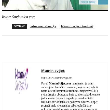
Izvor: Savjetnica.com
OZNAKE
Lažna menstruacija
Menstruacija u trudnoći
Facebook
Twitter
WhatsApp
Email
Mamin svijet
https://www.maminsvijet.hr/
Portal
MaminSvijet.com
namijenjen je svim
sadašnjim i budućim mamama, koje se na najbrži
način žele informirati o trudnoći, majčinstvu, ali i
svim drugim obvezama koje su dio svakodnevnice
jedne mame. Svjesni toga da je ponekad teško
uskladiti sve obiteljske i poslovne obveze, a opet
pronaći malo vremena za sebe, odlučili smo
pokrenuti portal na kojemu moderne mame mogu