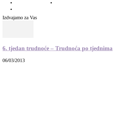
O nama – Impressum
Uvjeti korištenja – Privatnost – Kolačići
Kontakt
Izdvajamo za Vas
6. tjedan trudnoće – Trudnoća po tjednima
06/03/2013