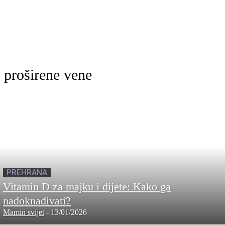
proširene vene
PREHRANA
Vitamin D za majku i dijete: Kako ga
nadoknađivati?
Mamin svijet
-
13/01/2026