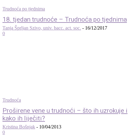
Trudnoća po tjednima
18. tjedan trudnoće – Trudnoća po tjednima
Tanja Šprljan Szivo, univ. bacc. act. soc.
-
16/12/2017
0
Trudnoća
Proširene vene u trudnoći – što ih uzrokuje i
kako ih liječiti?
Kristina Bošnjak
-
10/04/2013
0