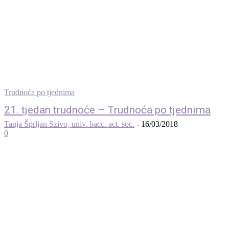
Trudnoća po tjednima
21. tjedan trudnoće – Trudnoća po tjednima
Tanja Šprljan Szivo, univ. bacc. act. soc.
-
16/03/2018
0