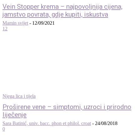
Vein Stopper krema – najpovoljnija cijena,
jamstvo povrata, gdje kupiti, iskustva
Mamin svijet
-
12/09/2021
12
Njega lica i tijela
Proširene vene – simptomi, uzroci i prirodno
liječenje
Sara Batinić, univ. bacc. phon et philol. croat
-
24/08/2018
0