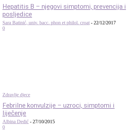
Hepatitis B – njegovi simptomi, prevencija i
posljedice
Sara Batinić, univ. bacc. phon et philol. croat
-
22/12/2017
0
Zdravlje djece
Febrilne konvulzije – uzroci, simptomi i
liječenje
Albina Dedić
-
27/10/2015
0