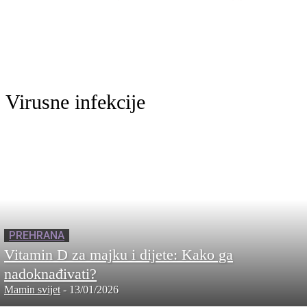
Virusne infekcije
PREHRANA
Vitamin D za majku i dijete: Kako ga
nadoknađivati?
Mamin svijet
-
13/01/2026