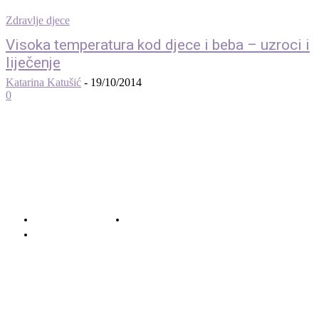
Zdravlje djece
Visoka temperatura kod djece i beba – uzroci i
liječenje
Katarina Katušić
-
19/10/2014
0
© 2012 - 2022 MaminSvijet.hr I Sva prava pridržana. I Web development: iCora
d.o..o.
O nama – Impressum
Uvjeti korištenja – Privatnost – Kolačići
Kontakt