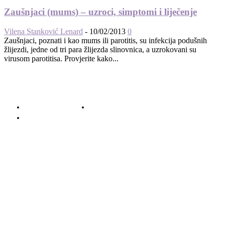
Zaušnjaci (mums) – uzroci, simptomi i liječenje
Vilena Stanković Lenard
-
10/02/2013
0
Zaušnjaci, poznati i kao mums ili parotitis, su infekcija podušnih
žlijezdi, jedne od tri para žlijezda slinovnica, a uzrokovani su
virusom parotitisa. Provjerite kako...
© 2012 - 2022 MaminSvijet.hr I Sva prava pridržana. I Web development: iCora
d.o..o.
O nama – Impressum
Uvjeti korištenja – Privatnost – Kolačići
Kontakt