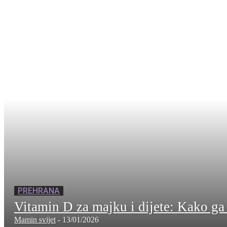
PREHRANA
Vitamin D za majku i dijete: Kako ga
Mamin svijet
-
13/01/2026