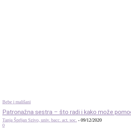
Bebe i mališani
Patronažna sestra – što radi i kako može pomoći t
Tanja Šprljan Szivo, univ. bacc. act. soc.
-
09/12/2020
0