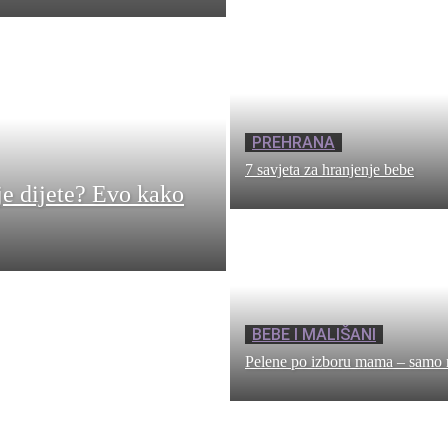
PREHRANA
7 savjeta za hranjenje bebe
je dijete? Evo kako
BEBE I MALIŠANI
Pelene po izboru mama – samo 