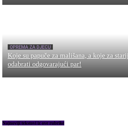
OPREMA ZA DJECU
Koje su papuče za mališana, a koje za stari
odabrati odgovarajući par!
Najnoviji tekstovi iz ove rubrike