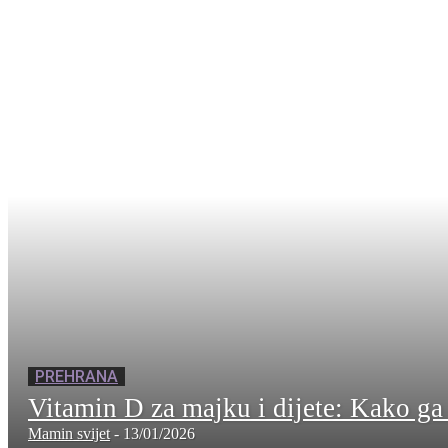
PREHRANA
Vitamin D za majku i dijete: Kako ga
Mamin svijet
-
13/01/2026