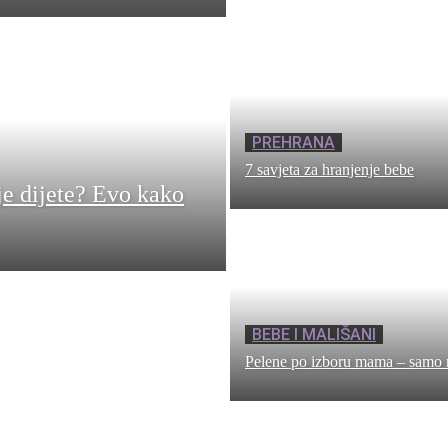
PREHRANA
7 savjeta za hranjenje bebe
je dijete? Evo kako
BEBE I MALIŠANI
Pelene po izboru mama – samo 