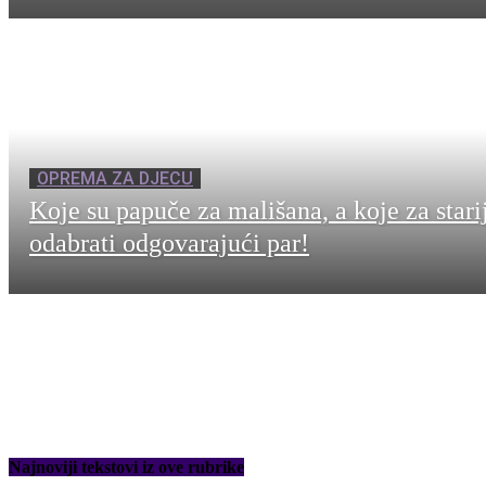
OPREMA ZA DJECU
Koje su papuče za mališana, a koje za stari
odabrati odgovarajući par!
Najnoviji tekstovi iz ove rubrike