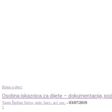
Briga o djeci
Osobna iskaznica za dijete – dokumentacija, pod
Tanja Šprljan Szivo, univ. bacc. act. soc.
-
03/07/2019
1